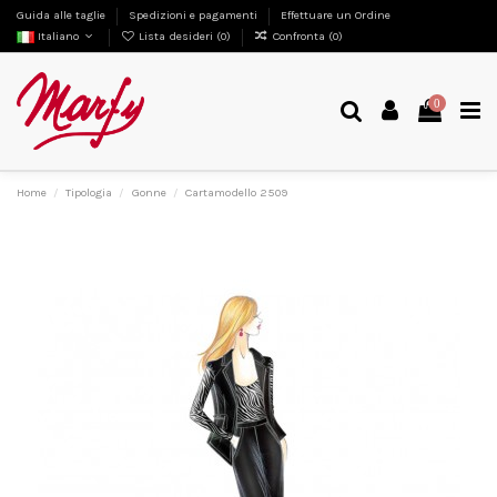
Guida alle taglie
Spedizioni e pagamenti
Effettuare un Ordine
Italiano
Lista desideri (
0
)
Confronta (
0
)
0
Home
Tipologia
Gonne
Cartamodello 2509