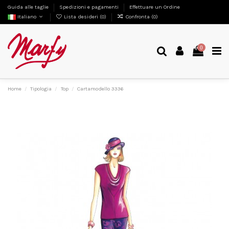
Guida alle taglie
Spedizioni e pagamenti
Effettuare un Ordine
Italiano
Lista desideri (
0
)
Confronta (
0
)
0
Home
Tipologia
Top
Cartamodello 3336