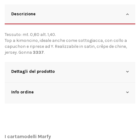
Descrizione
Tessuto: mt. 0,80 alt. 1,40.
Top a kimoncino, ideale anche come sottogiacca, con collo a
capuchon e riprese ad Y. Realizzabile in satin, crêpe de chine,
jersey. Gonna
3337
.
Dettagli del prodotto
Info ordine
I cartamodelli Marfy