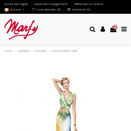
Guida alle taglie
Spedizioni e pagamenti
Effettuare un Ordine
Italiano
Lista desideri (
0
)
Confronta (
0
)
0
Home
Tipologia
Completi
Cartamodello 9106