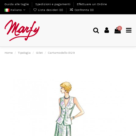
Guida alle taglie
Spedizioni e pagamenti
Effettuare un Ordine
Italiano
Lista desideri (
0
)
Confronta (
0
)
0
Home
Tipologia
Gilet
Cartamodello 0129