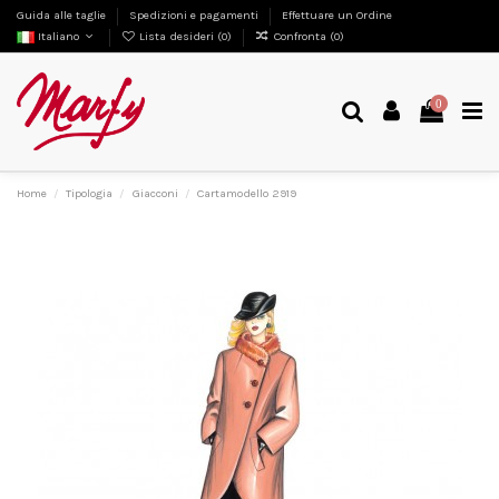
Guida alle taglie
Spedizioni e pagamenti
Effettuare un Ordine
Italiano
Lista desideri (
0
)
Confronta (
0
)
0
Home
Tipologia
Giacconi
Cartamodello 2919