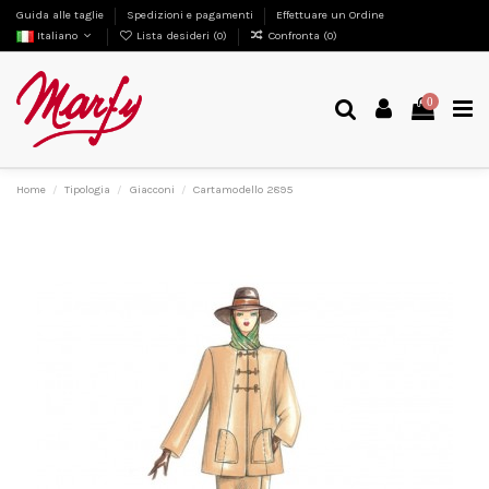
Guida alle taglie
Spedizioni e pagamenti
Effettuare un Ordine
Italiano
Lista desideri (
0
)
Confronta (
0
)
0
Home
Tipologia
Giacconi
Cartamodello 2895