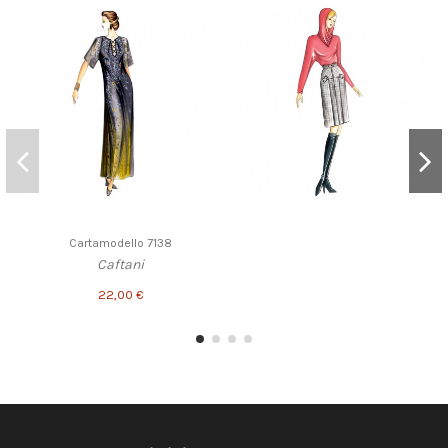
Cartamodello 7138
Caftani
22,00 €