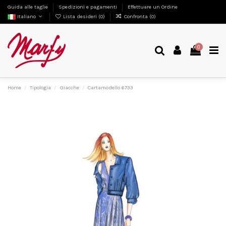
Guida alle taglie
Spedizioni e pagamenti
Effettuare un Ordine
Italiano
Lista desideri (
0
)
Confronta (
0
)
0
Home
Tipologia
Giacche
Cartamodello 6733