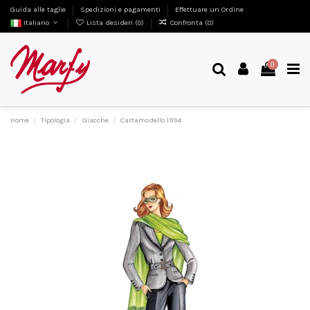
Guida alle taglie
Spedizioni e pagamenti
Effettuare un Ordine
Italiano
Lista desideri (
0
)
Confronta (
0
)
0
Home
Tipologia
Giacche
Cartamodello 1994