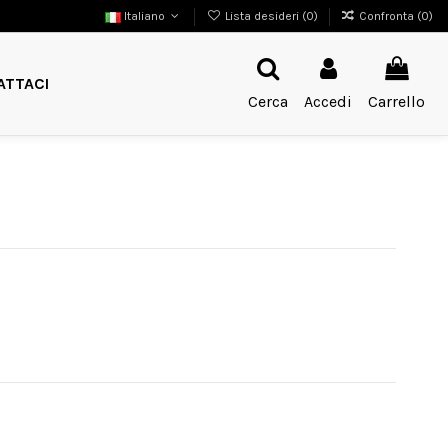
Italiano
Lista desideri (
0
)
Confronta (
0
)
ATTACI
Cerca
Accedi
Carrello