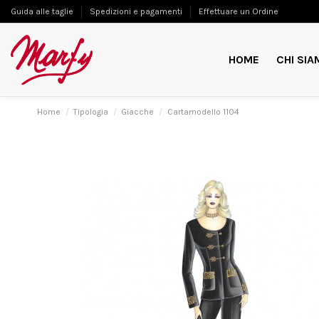
Guida alle taglie
Spedizioni e pagamenti
Effettuare un Ordine
HOME
CHI SIA
Home
Tipologia
Giacche
Cartamodello 1104