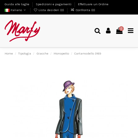
Guida alle taglie
Spedizioni e pagamenti
Effettuare un Ordine
Italiano
Lista desideri (
0
)
Confronta (
0
)
0
Home
Tipologia
Giacche
Monopetto
Cartamodello 3189