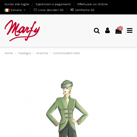
Guida alle taglie
Spedizioni e pagamenti
Effettuare un Ordine
Italiano
Lista desideri (
0
)
Confronta (
0
)
0
Home
Tipologia
Giacche
Cartamodello 1092