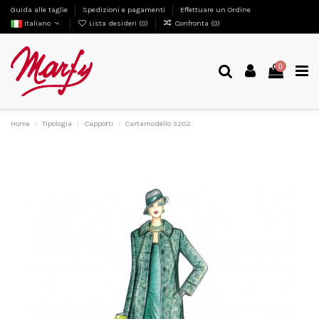
Guida alle taglie
Spedizioni e pagamenti
Effettuare un Ordine
Italiano
Lista desideri (
0
)
Confronta (
0
)
0
Home
Tipologia
Cappotti
Cartamodello 3202