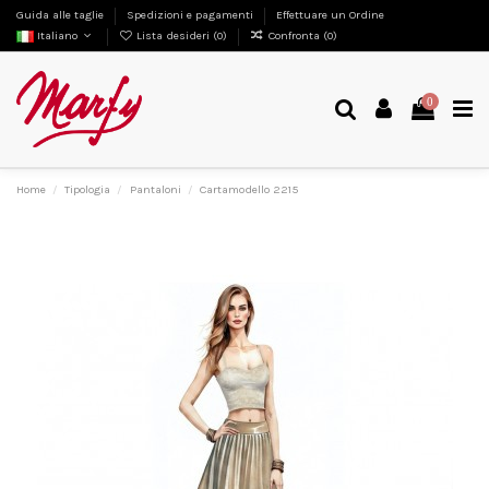
Guida alle taglie
Spedizioni e pagamenti
Effettuare un Ordine
Italiano
Lista desideri (
0
)
Confronta (
0
)
0
Home
Tipologia
Pantaloni
Cartamodello 2215