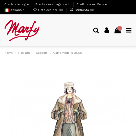
Guida alle taglie
Spedizioni e pagamenti
Effettuare un Ordine
Italiano
Lista desideri (
0
)
Confronta (
0
)
0
Home
Tipologia
Cappotti
Cartamodello 2558