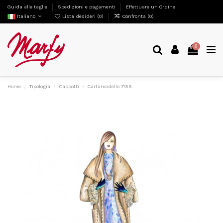
Guida alle taglie
Spedizioni e pagamenti
Effettuare un Ordine
Italiano
Lista desideri (
0
)
Confronta (
0
)
0
Home
Tipologia
Cappotti
Cartamodello 7159