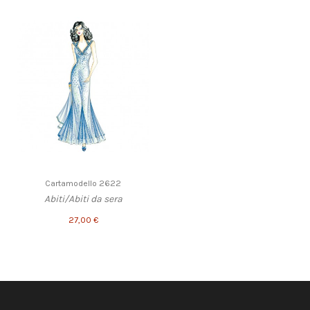
Cartamodello 2622
Abiti/Abiti da sera
27,00 €