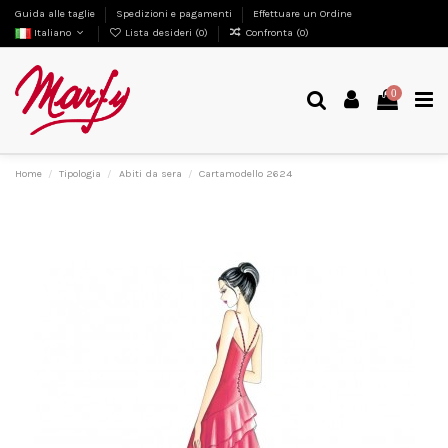
Guida alle taglie
Spedizioni e pagamenti
Effettuare un Ordine
Italiano
Lista desideri (
0
)
Confronta (
0
)
0
Home
Tipologia
Abiti da sera
Cartamodello 2624