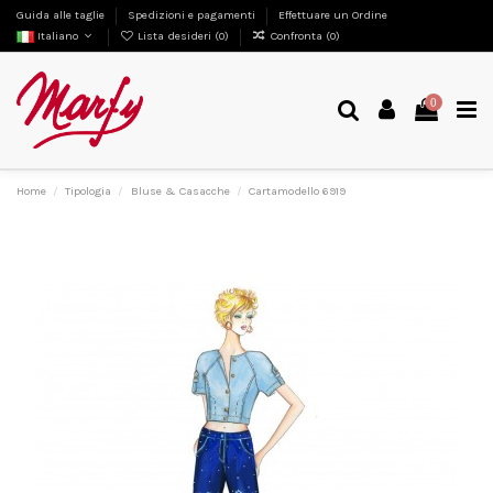
Guida alle taglie
Spedizioni e pagamenti
Effettuare un Ordine
Italiano
Lista desideri (
0
)
Confronta (
0
)
0
Home
Tipologia
Bluse & Casacche
Cartamodello 6919