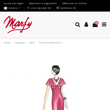
Guida alle taglie
Spedizioni e pagamenti
Effettuare un Ordine
Italiano
Lista desideri (
0
)
Confronta (
0
)
0
Home
Tipologia
Abiti
Cartamodello 6332