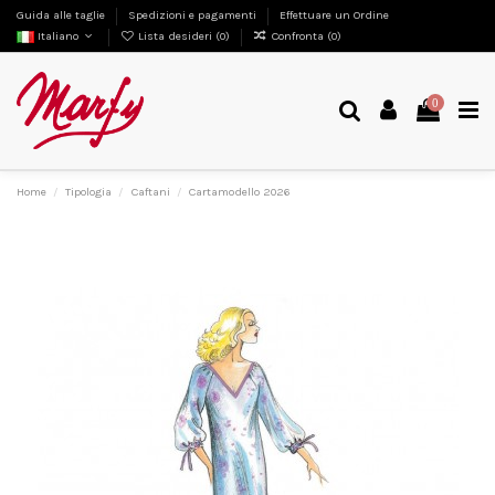
Guida alle taglie
Spedizioni e pagamenti
Effettuare un Ordine
Italiano
Lista desideri (
0
)
Confronta (
0
)
0
Home
Tipologia
Caftani
Cartamodello 2026