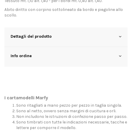
Tessuto mt. 1,10 alt. 1,40 - per i bordi mt. 0,40 alt. 1,40.
Abito diritto con corpino sottolineato da bordo e piegoline allo
scollo.
Dettagli del prodotto
Info ordine
I cartamodelli Marfy
Sono ritagliati a mano pezzo per pezzo in taglia singola.
Sono al netto, ovvero senza margini di cucitura e orli.
Non includono le istruzioni di confezione passo per passo.
Sono timbrati con tutte le indicazioni necessarie, tacche e
lettere per comporre il modello.