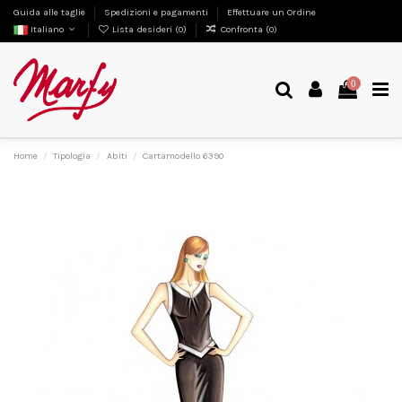
Guida alle taglie
Spedizioni e pagamenti
Effettuare un Ordine
Italiano
Lista desideri (
0
)
Confronta (
0
)
0
Home
Tipologia
Abiti
Cartamodello 6390