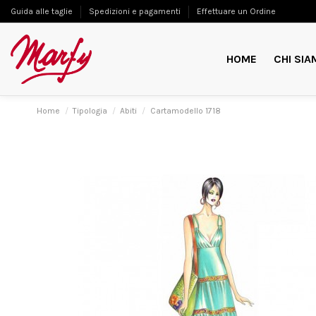
Guida alle taglie
Spedizioni e pagamenti
Effettuare un Ordine
HOME
CHI SIA
Home
Tipologia
Abiti
Cartamodello 1718