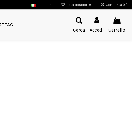
Italiano
Lista desideri (
0
)
Confronta (
0
)
ATTACI
Cerca
Accedi
Carrello