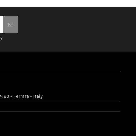
cy
123 - Ferrara - Italy