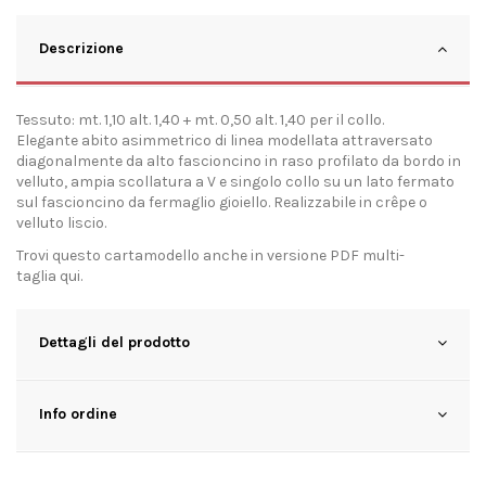
Descrizione
Tessuto: mt. 1,10 alt. 1,40 + mt. 0,50 alt. 1,40 per il collo.
Elegante abito asimmetrico di linea modellata attraversato
diagonalmente da alto fascioncino in raso profilato da bordo in
velluto, ampia scollatura a V e singolo collo su un lato fermato
sul fascioncino da fermaglio gioiello. Realizzabile in crêpe o
velluto liscio.
Trovi questo cartamodello anche in versione PDF multi-
taglia
qui
.
Dettagli del prodotto
Info ordine