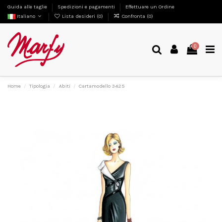
Guida alle taglie
Spedizioni e pagamenti
Effettuare un Ordine
Italiano
Lista desideri (
0
)
Confronta (
0
)
0
Home
Tipologia
Abiti
Cartamodello 3425