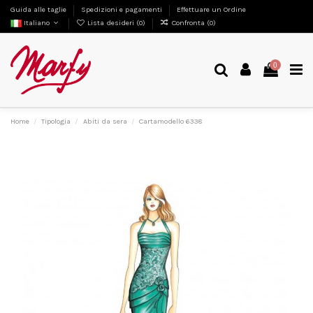
Guida alle taglie
Spedizioni e pagamenti
Effettuare un Ordine
Italiano
Lista desideri (
0
)
Confronta (
0
)
0
Home
Tipologia
Abiti da sera
Cartamodello 6338