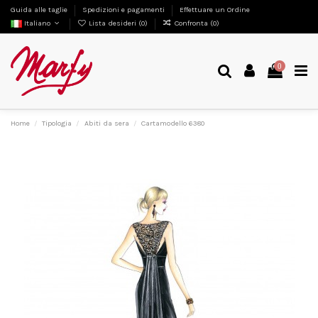
Guida alle taglie
Spedizioni e pagamenti
Effettuare un Ordine
Italiano
Lista desideri (
0
)
Confronta (
0
)
0
Home
Tipologia
Abiti da sera
Cartamodello 6380