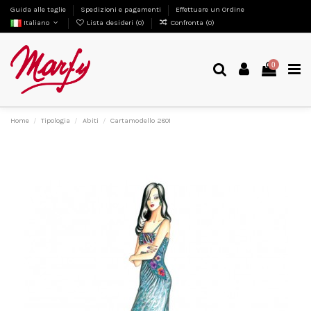
Guida alle taglie
Spedizioni e pagamenti
Effettuare un Ordine
Italiano
Lista desideri (
0
)
Confronta (
0
)
0
Home
Tipologia
Abiti
Cartamodello 2801