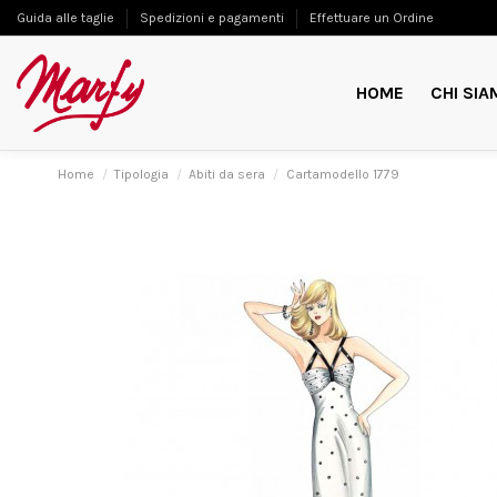
Guida alle taglie
Spedizioni e pagamenti
Effettuare un Ordine
HOME
CHI SIA
Home
Tipologia
Abiti da sera
Cartamodello 1779