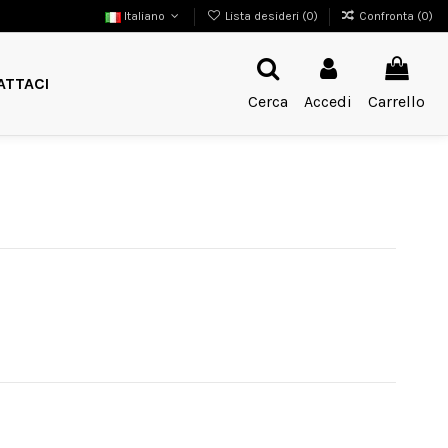
Italiano
Lista desideri (
0
)
Confronta (
0
)
ATTACI
Cerca
Accedi
Carrello