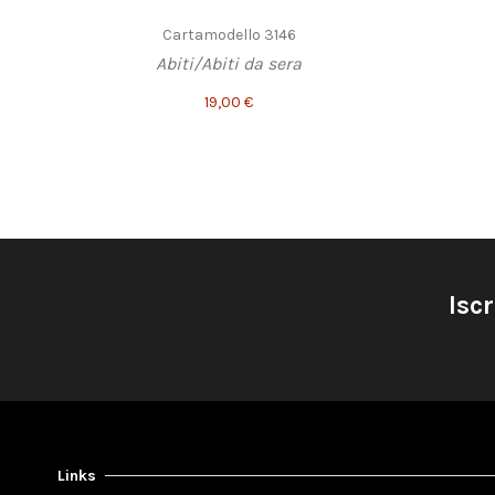
Cartamodello 3146
Abiti/Abiti da sera
19,00 €
Iscr
Links