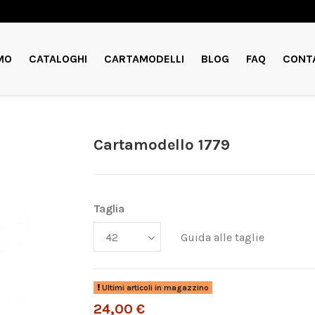
MO
CATALOGHI
CARTAMODELLI
BLOG
FAQ
CONT
Cartamodello 1779
Taglia
Guida alle taglie
Ultimi articoli in magazzino
24,00 €