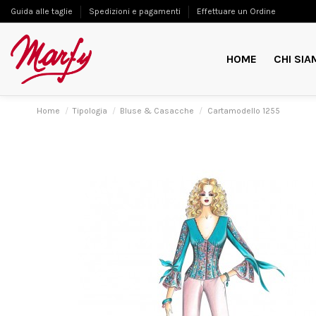
Guida alle taglie
Spedizioni e pagamenti
Effettuare un Ordine
HOME
CHI SIA
Home
Tipologia
Bluse & Casacche
Cartamodello 1255