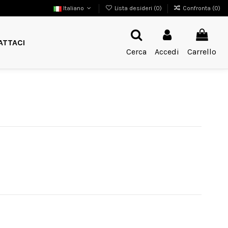
Italiano
Lista desideri (
0
)
Confronta (
0
)
ATTACI
Cerca
Accedi
Carrello