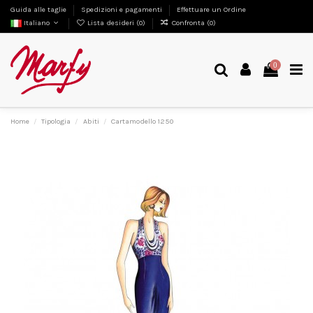
Guida alle taglie
Spedizioni e pagamenti
Effettuare un Ordine
Italiano
Lista desideri (
0
)
Confronta (
0
)
0
Home
Tipologia
Abiti
Cartamodello 1250