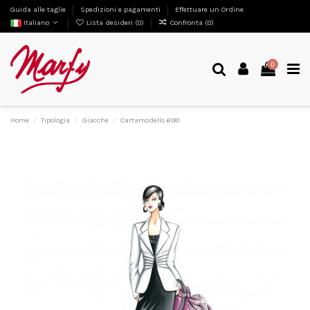
Guida alle taglie
Spedizioni e pagamenti
Effettuare un Ordine
Italiano
Lista desideri (
0
)
Confronta (
0
)
0
Home
Tipologia
Giacche
Cartamodello 6081