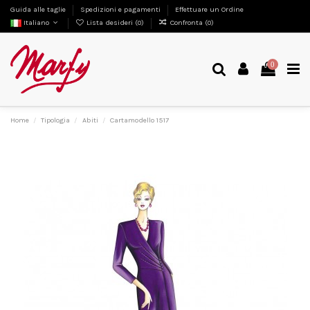
Guida alle taglie
Spedizioni e pagamenti
Effettuare un Ordine
Italiano
Lista desideri (
0
)
Confronta (
0
)
0
Home
Tipologia
Abiti
Cartamodello 1517