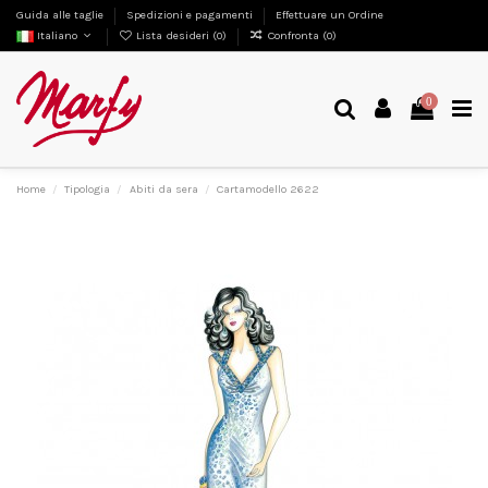
Guida alle taglie
Spedizioni e pagamenti
Effettuare un Ordine
Italiano
Lista desideri (
0
)
Confronta (
0
)
0
Home
Tipologia
Abiti da sera
Cartamodello 2622