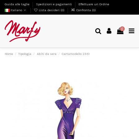
Guida alle taglie
Spedizioni e pagamenti
Effettuare un Ordine
Italiano
Lista desideri (
0
)
Confronta (
0
)
0
Home
Tipologia
Abiti da sera
Cartamodello 2351