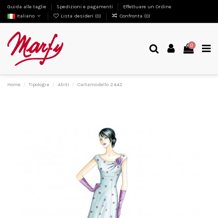
Guida alle taglie
Spedizioni e pagamenti
Effettuare un Ordine
Italiano
Lista desideri (
0
)
Confronta (
0
)
0
Home
Tipologia
Abiti
Cartamodello 2442