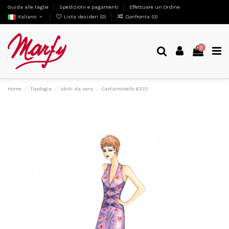
Guida alle taglie
Spedizioni e pagamenti
Effettuare un Ordine
Italiano
Lista desideri (
0
)
Confronta (
0
)
0
Home
Tipologia
Abiti da sera
Cartamodello 6372