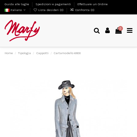
Guida alle taglie
Spedizioni e pagamenti
Effettuare un Ordine
Italiano
Lista desideri (
0
)
Confronta (
0
)
0
Home
Tipologia
Cappotti
Cartamodello 6800