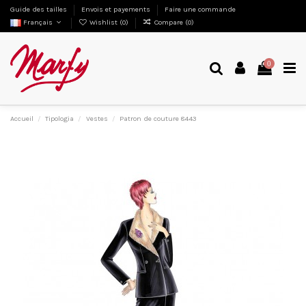
Guide des tailles
Envois et payements
Faire une commande
Français
Wishlist (
0
)
Compare (
0
)
0
Accueil
Tipologia
Vestes
Patron de couture 8443