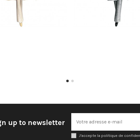
gn up to newsletter
J'accepte la politique de confiden