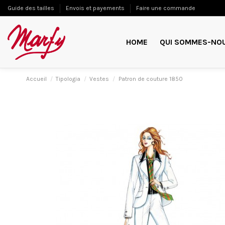
Guide des tailles
Envois et payements
Faire une commande
HOME
QUI SOMMES-NO
Accueil
Tipologia
Vestes
Patron de couture 1850