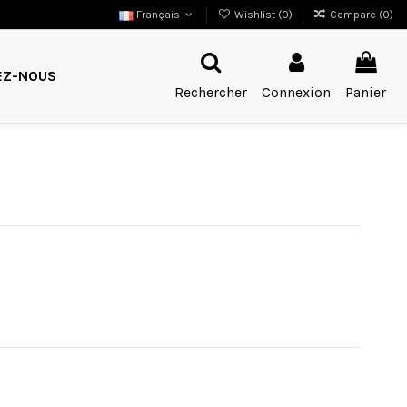
Français
Wishlist (
0
)
Compare (
0
)
EZ-NOUS
Rechercher
Connexion
Panier