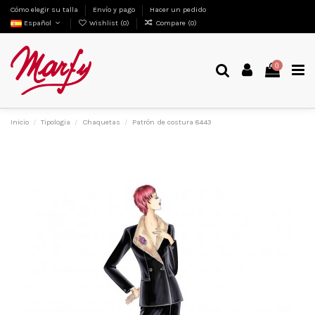
Cómo elegir su talla
Envío y pago
Hacer un pedido
Español
Wishlist (
0
)
Compare (
0
)
0
Inicio
Tipologia
Chaquetas
Patrón de costura 8443