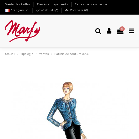
Guide des tailles
Envois et payements
Faire une commande
Français
Wishlist (
0
)
Compare (
0
)
0
Accueil
Tipologia
Vestes
Patron de couture 3793