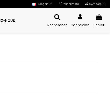
Français
Wishlist (
0
)
Compare (
0
)
EZ-NOUS
Rechercher
Connexion
Panier