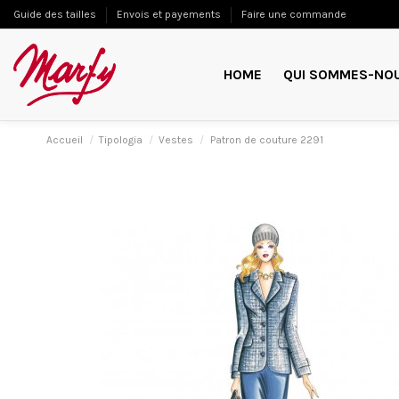
Guide des tailles
Envois et payements
Faire une commande
HOME
QUI SOMMES-NO
Accueil
Tipologia
Vestes
Patron de couture 2291