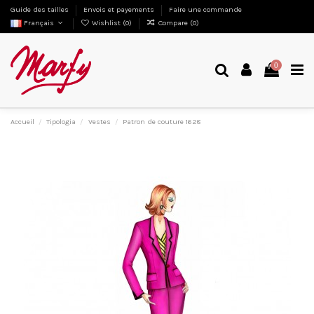
Guide des tailles
Envois et payements
Faire une commande
Français
Wishlist (
0
)
Compare (
0
)
0
Accueil
Tipologia
Vestes
Patron de couture 1628