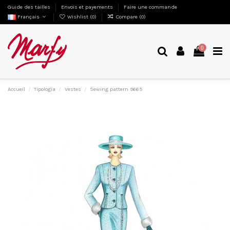
Guide des tailles
Envois et payements
Faire une commande
Français
Wishlist (
0
)
Compare (
0
)
0
Accueil
Tipologia
Vestes
Sewing pattern 9665