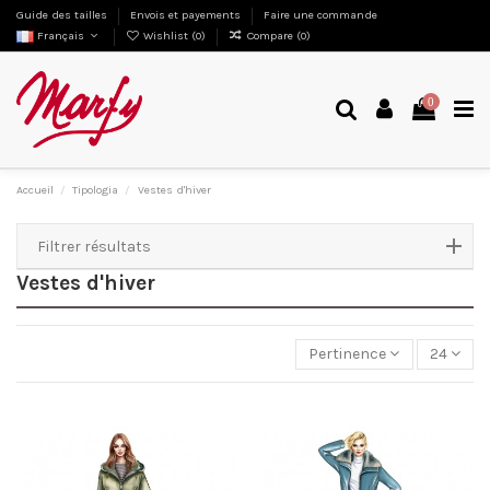
Guide des tailles
Envois et payements
Faire une commande
Français
Wishlist (
0
)
Compare (
0
)
0
Accueil
Tipologia
Vestes d'hiver
Filtrer résultats
Vestes d'hiver
Pertinence
24