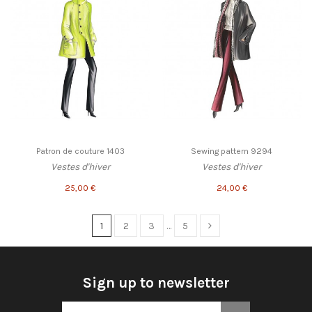
Patron de couture 1403
Sewing pattern 9294
Vestes d'hiver
Vestes d'hiver
25,00 €
24,00 €
1
2
3
…
5
Sign up to newsletter