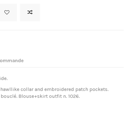
 commande
ide.
 shawllike collar and embroidered patch pockets.
bouclé. Blouse+skirt outfit n. 1026.