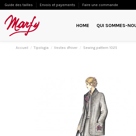
Guide des tailles
Envois et payements
Faire une commande
HOME
QUI SOMMES-NO
Accueil
Tipologia
Vestes d'hiver
Sewing pattern 1025