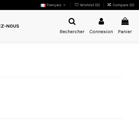
Français
Wishlist (
0
)
Compare (
0
)
EZ-NOUS
Rechercher
Connexion
Panier