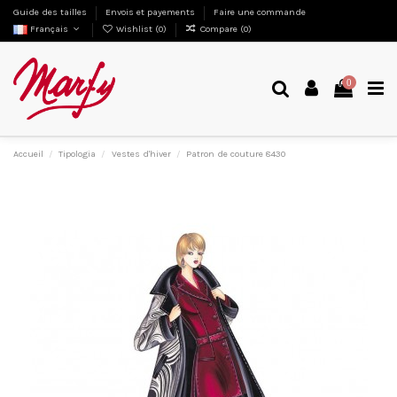
Guide des tailles
Envois et payements
Faire une commande
Français
Wishlist (
0
)
Compare (
0
)
0
Accueil
Tipologia
Vestes d'hiver
Patron de couture 8430