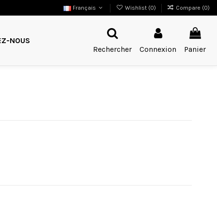
Français
Wishlist (
0
)
Compare (
0
)
EZ-NOUS
Rechercher
Connexion
Panier