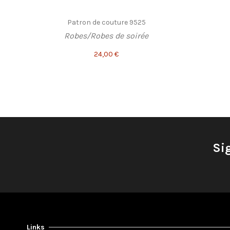
Patron de couture 9525
Robes/Robes de soirée
24,00 €
Si
Links