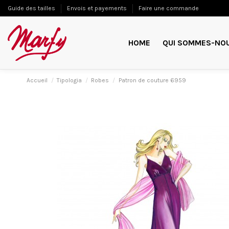
Guide des tailles
Envois et payements
Faire une commande
HOME
QUI SOMMES-NO
Accueil
Tipologia
Robes
Patron de couture 6959