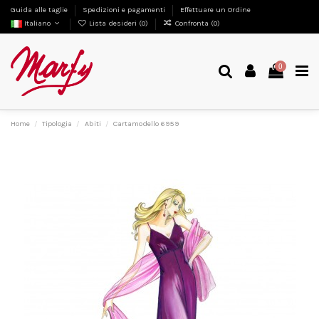
Guida alle taglie
Spedizioni e pagamenti
Effettuare un Ordine
Italiano
Lista desideri (
0
)
Confronta (
0
)
0
Home
Tipologia
Abiti
Cartamodello 6959