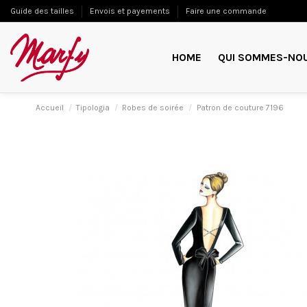
Guide des tailles
Envois et payements
Faire une commande
HOME
QUI SOMMES-NO
Accueil
Tipologia
Robes de soirée
Patron de couture 7196