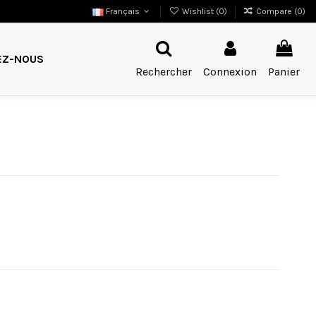
Français
Wishlist (
0
)
Compare (
0
)
EZ-NOUS
Rechercher
Connexion
Panier