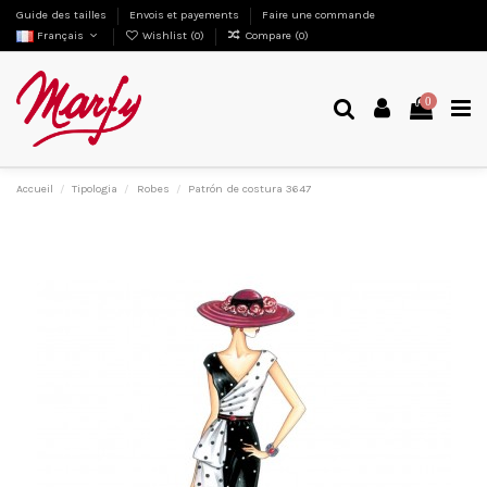
Guide des tailles
Envois et payements
Faire une commande
Français
Wishlist (
0
)
Compare (
0
)
0
Accueil
Tipologia
Robes
Patrón de costura 3647