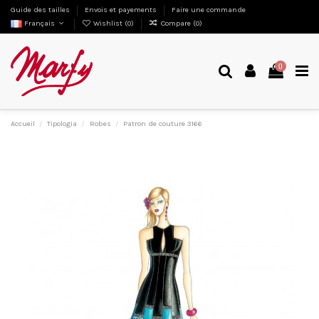
Guide des tailles
Envois et payements
Faire une commande
Français
Wishlist (
0
)
Compare (
0
)
0
Accueil
Tipologia
Robes
Patron de couture 3166